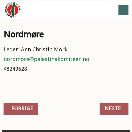
Nordmøre
Leder: Ann Christin Mork
nordmore@palestinakomiteen.no
48249628
FORRIGE ARTIKKEL: NESODDEN
NESTE ART
FORRIGE
NESTE