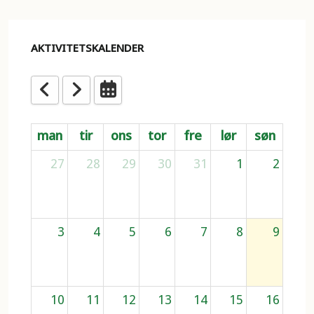
AKTIVITETSKALENDER
man
tir
ons
tor
fre
lør
søn
27
28
29
30
31
1
2
3
4
5
6
7
8
9
10
11
12
13
14
15
16