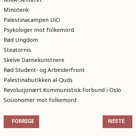
MiRA-Senteret
Minotenk
Palestinacampen UiO
Psykologer mot folkemord
Rød Ungdom
Steatornis
Skeive Dansekunstnere
Rød Student- og Arbeiderfront
Palestinabutikken al-Quds
Revolusjonært Kommunistisk Forbund i Oslo
Sosionomer mot folkemord
FORRIGE ARTIKKEL: VALG: DETTE MENER PARTIE
NESTE ART
FORRIGE
NESTE