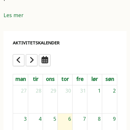
Les mer
AKTIVITETSKALENDER
man
tir
ons
tor
fre
lør
søn
27
28
29
30
31
1
2
3
4
5
6
7
8
9