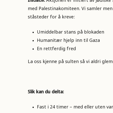
Initiativ:
Aksjonen er initiert av Jødisk
med Palestinakomiteen. Vi samler menn
ståsteder for å kreve:
Umiddelbar stans på blokaden
Humanitær hjelp inn til Gaza
En rettferdig fred
La oss kjenne på sulten så vi aldri g
Slik kan du delta:
Fast i 24 timer – med eller uten van