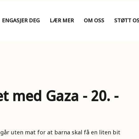
ENGASJER DEG
LÆR MER
OM OSS
STØTT O
tet med Gaza - 20. -
går uten mat for at barna skal få en liten bit