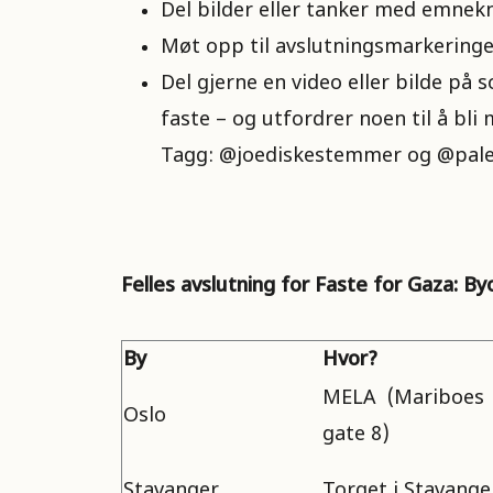
Del bilder eller tanker med emne
Møt opp til avslutningsmarkeringen
Del gjerne en video eller bilde på 
faste – og utfordrer noen til å b
Tagg: @joediskestemmer og @pale
Felles avslutning for Faste for Gaza: By
By
Hvor?
MELA (Mariboes
Oslo
gate 8)
Stavanger
Torget i Stavange