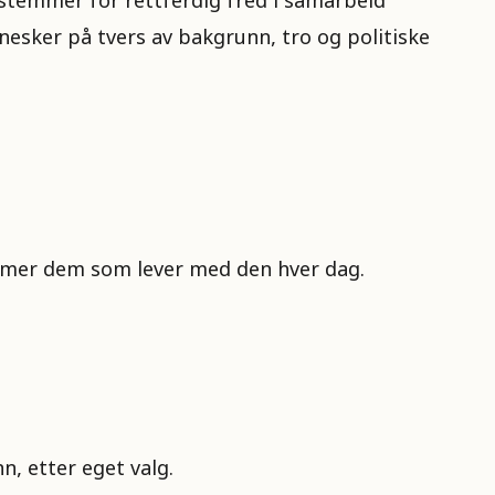
e stemmer for rettferdig fred i samarbeid
esker på tvers av bakgrunn, tro og politiske
lemmer dem som lever med den hver dag.
n, etter eget valg.