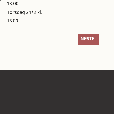
18:00
Torsdag 21/8 kl.
18.00
RTI SKAL DU STEMME PÅ?
NESTE ARTIKKE
NESTE