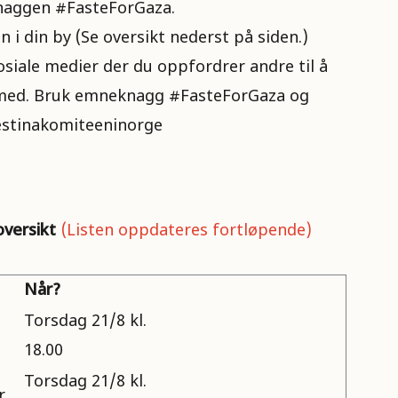
knaggen #FasteForGaza.
 i din by (Se oversikt nederst på siden.)
sosiale medier der du oppfordrer andre til å
li med. Bruk emneknagg #FasteForGaza og
stinakomiteeninorge
oversikt
(Listen oppdateres fortløpende)
Når?
Torsdag 21/8 kl.
18.00
Torsdag 21/8 kl.
r