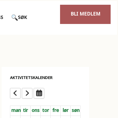
BLI MEDLEM
SS
SØK
AKTIVITETSKALENDER
man
tir
ons
tor
fre
lør
søn