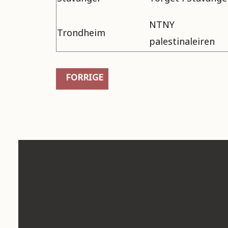
NTNY
Trondheim
palestinaleiren
FORRIGE ARTIKKEL: VALG: HVILKET PA
FORRIGE