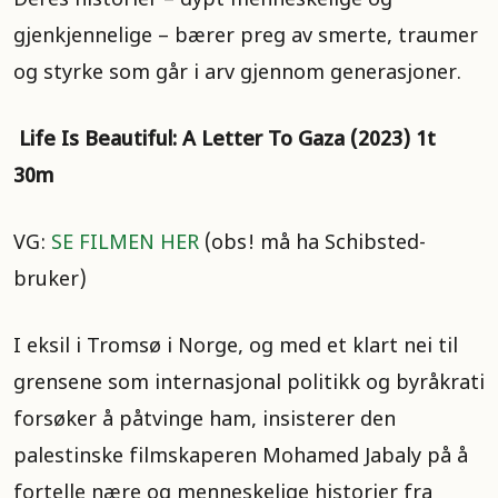
Deres historier – dypt menneskelige og
gjenkjennelige – bærer preg av smerte, traumer
og styrke som går i arv gjennom generasjoner.
Life Is Beautiful: A Letter To Gaza (2023) 1t
30m
VG:
SE FILMEN HER
(obs! må ha Schibsted-
bruker)
I eksil i Tromsø i Norge, og med et klart nei til
grensene som internasjonal politikk og byråkrati
forsøker å påtvinge ham, insisterer den
palestinske filmskaperen Mohamed Jabaly på å
fortelle nære og menneskelige historier fra