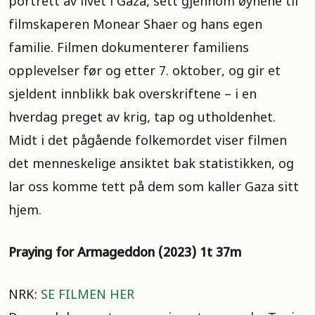
portrett av livet i Gaza, sett gjennom øynene til
filmskaperen Monear Shaer og hans egen
familie. Filmen dokumenterer familiens
opplevelser før og etter 7. oktober, og gir et
sjeldent innblikk bak overskriftene – i en
hverdag preget av krig, tap og utholdenhet.
Midt i det pågående folkemordet viser filmen
det menneskelige ansiktet bak statistikken, og
lar oss komme tett på dem som kaller Gaza sitt
hjem.
Praying for Armageddon (2023) 1t 37m
NRK:
SE FILMEN HER