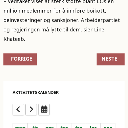
– Vedtaket viser at sterk støtte blant LOs en
million medlemmer for å innføre boikott,
deinvesteringer og sanksjoner. Arbeiderpartiet
og regjeringen må lytte til dem, sier Line
Khateeb.
FORRIGE ARTIKKEL: POLITIKKEN SAMSVARER IKK
NESTE ART
FORRIGE
NESTE
AKTIVITETSKALENDER